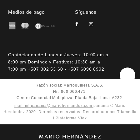
Medios de pago
Síguenos
Contáctanos de Lunes a Jueves: 10:00 am a
8:00 pm Domingo y Festivos: 10:30 am a
7:00 pm +507 302 53 60 - +507 6090 8992
Razón social: Marroquinera S.A.S.
Nit: 860.066.471
Centro Comercial Multiplaza. Planta Baja. Local A232
mail: mhpanama@mariohernandez.com
panama © Mario
Hernández 2020. Derechos reservados. Desarrollado por Titamedia
l
Plataforma Vtex