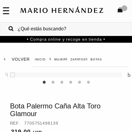
COLECCIONES
SALE
TOTAL
$
VENTAS
• Compra online y recoge en tienda •
CORPORATIVAS
COMPRAR
PA
VOLVER
MUJER
ZAPATOS
BOTAS
Colombia
USA
Costa
Rica
Bota Palermo Caña Alta Toro
Glamour
Venezuela
REF.
7705751498139
319.00