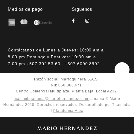
Medios de pago
Síguenos
Contáctanos de Lunes a Jueves: 10:00 am a
8:00 pm Domingo y Festivos: 10:30 am a
7:00 pm +507 302 53 60 - +507 6090 8992
Razón social: Marroquinera S.A.S.
Nit: 860.066.471
Centro Comercial Multiplaza. Planta Baja. Local A232
mail: mhpanama@mariohernandez.com
panama © Mario
Hernández 2020. Derechos reservados. Desarrollado por Titamedia
l
Plataforma Vtex