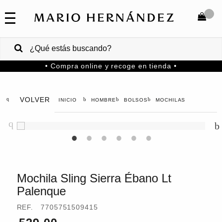
COLECCIONES
SALE
TOTAL
$
VENTAS
• Compra online y recoge en tienda •
CORPORATIVAS
COMPRAR
PA
VOLVER
HOMBRE
BOLSOS
MOCHILAS
Colombia
USA
Costa
Rica
Mochila Sling Sierra Ébano Lt
Palenque
Venezuela
REF.
7705751509415