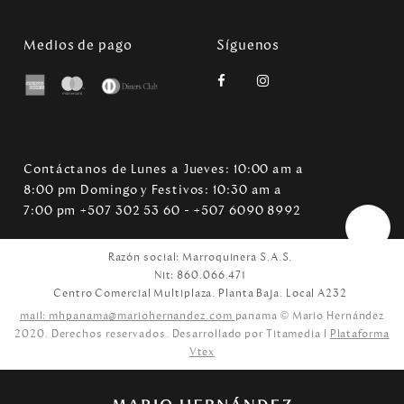
Medios de pago
Síguenos
Contáctanos de Lunes a Jueves: 10:00 am a
8:00 pm Domingo y Festivos: 10:30 am a
7:00 pm +507 302 53 60 - +507 6090 8992
Razón social: Marroquinera S.A.S.
Nit: 860.066.471
Centro Comercial Multiplaza. Planta Baja. Local A232
mail: mhpanama@mariohernandez.com
panama © Mario Hernández
2020. Derechos reservados. Desarrollado por Titamedia l
Plataforma
Vtex