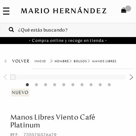
COLECCIONES
SALE
TOTAL
$
VENTAS
• Compra online y recoge en tienda •
CORPORATIVAS
COMPRAR
PA
VOLVER
HOMBRE
BOLSOS
MANOS LIBRES
Colombia
USA
Costa
Rica
Manos Libres Viento Café
Venezuela
Platinum
REF.
7705751576479