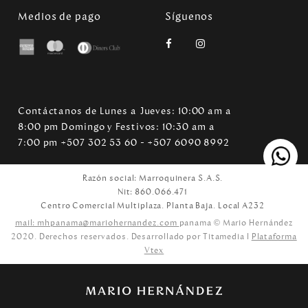
Medios de pago
Síguenos
Contáctanos de Lunes a Jueves: 10:00 am a
8:00 pm Domingo y Festivos: 10:30 am a
7:00 pm +507 302 53 60 - +507 6090 8992
Razón social: Marroquinera S.A.S.
Nit: 860.066.471
Centro Comercial Multiplaza. Planta Baja. Local A232
mail: mhpanama@mariohernandez.com
panama © Mario Hernández
2020. Derechos reservados. Desarrollado por Titamedia l
Plataforma
Vtex