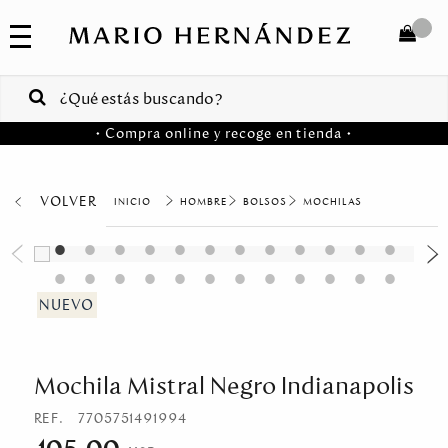
COLECCIONES
SALE
TOTAL
$
VENTAS
• Compra online y recoge en tienda •
CORPORATIVAS
COMPRAR
PA
VOLVER
HOMBRE
BOLSOS
MOCHILAS
Colombia
USA
Costa
Rica
Mochila Mistral Negro Indianapolis
Venezuela
REF.
7705751491994