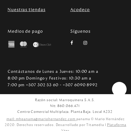
Nuestras tiendas
Acodeco
Medios de pago
Síguenos
Contáctanos de Lunes a Jueves: 10:00 am a
8:00 pm Domingo y Festivos: 10:30 am a
7:00 pm +507 302 53 60 - +507 6090 8992
Razón social: Marroquinera S.A.S.
Nit: 860.066.471
Centro Comercial Multiplaza. Planta Baja. Local A232
mail: mhpanama@mariohernandez.com
panama © Mario Hernández
2020. Derechos reservados. Desarrollado por Titamedia l
Plataforma
Vtex