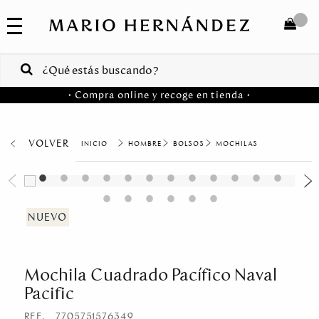
COLECCIONES
SALE
TOTAL
$
VENTAS
• Compra online y recoge en tienda •
CORPORATIVAS
COMPRAR
PA
VOLVER
HOMBRE
BOLSOS
MOCHILAS
Colombia
USA
Costa
Rica
Mochila Cuadrado Pacífico Naval
Venezuela
Pacific
REF.
7705751576349