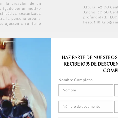
on la creación de un
Altura:
42,00
Cen
abrigado por un motivo
Ancho:
30,50
Cen
intética texturizada
profundidad:
11,00
para la persona urbana
Peso:
1,18
Kilogra
e ajusten a su ritmo
usivo MH Palenque,
nos en cuero vacuno
HAZ PARTE DE NUESTROS
RECIBE 10% DE DESCUE
COMP
uel y negro níquel.
Nombre Completo
medo.
o mojar.
gel ni ningún líquido
ni marcadores.