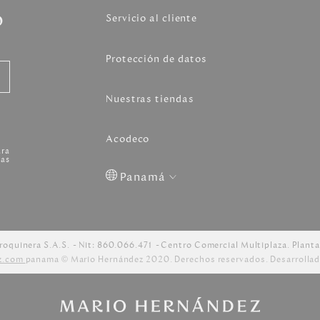
o
Servicio al cliente
Protección de datos
Nuestras tiendas
Acodeco
ara
as
Panamá
Colombia
USA
Costa
Venezuela
Rica
roquinera S.A.S.
Nit: 860.066.471
Centro Comercial Multiplaza. Planta
z.com
panama © Mario Hernández 2020. Derechos reservados. Desarrollad