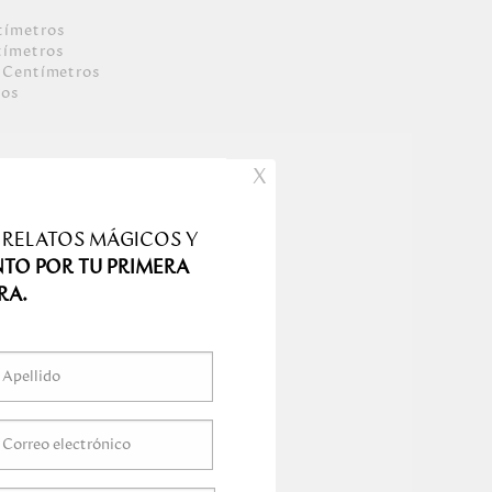
tímetro
s
tímetro
s
Centímetro
s
mo
s
X
 RELATOS MÁGICOS Y
NTO POR TU PRIMERA
RA.