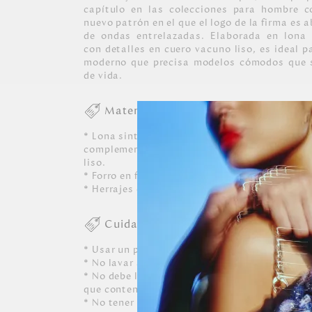
capítulo en las colecciones para hombre c
nuevo patrón en el que el logo de la firma es 
de ondas entrelazadas. Elaborada en lona s
con detalles en cuero vacuno liso, es ideal 
moderno que precisa modelos cómodos que s
de vida.
Materiales
* Lona sintética texturizada con patrón excl
complementado con detalles externos e inter
liso.
* Forro en fibras textiles 100% algodón.
* Herrajes en zamac con acabados en color níq
Cuidados
* Usar un paño blanco limpio ligeramente hú
* No lavar a máquina, ni usar detergentes. N
* No debe limpiarse, ni dejarle caer perfumes, 
que contenga alcohol o solvente.
* No tener contacto con tinta de bolígrafos, 