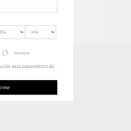
Hombre
zación para tratamiento de
.
arme