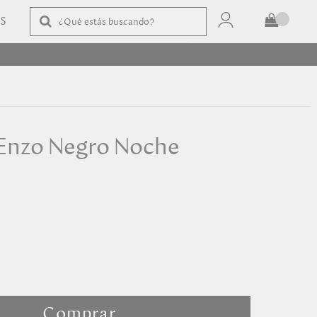
AS
TOTAL
$
COMPRAR
Enzo Negro Noche
e
Comprar