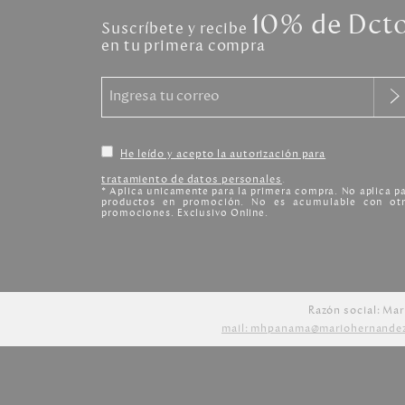
10% de Dct
Suscríbete y recibe
en tu primera compra
He leído y acepto la autorización para
tratamiento de datos personales
.
* Aplica unicamente para la primera compra. No aplica p
productos en promoción. No es acumulable con otr
promociones. Exclusivo Online.
Razón social: Mar
mail: mhpanama@mariohernande