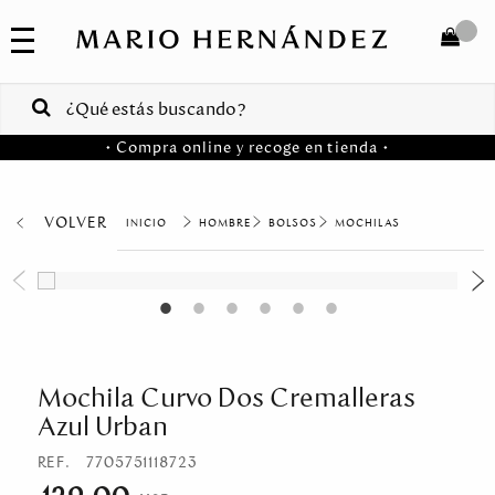
COLECCIONES
SALE
TOTAL
$
VENTAS
• Compra online y recoge en tienda •
CORPORATIVAS
COMPRAR
PA
VOLVER
HOMBRE
BOLSOS
MOCHILAS
Colombia
USA
Costa
Rica
Mochila Curvo Dos Cremalleras
Azul Urban
Venezuela
REF.
7705751118723