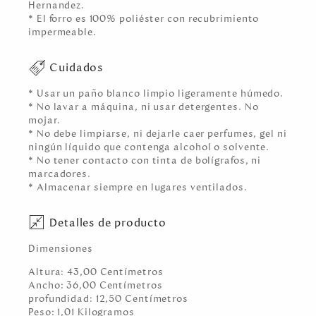
Hernandez.
* El forro es 100% poliéster con recubrimiento
impermeable.
Cuidados
* Usar un paño blanco limpio ligeramente húmedo.
* No lavar a máquina, ni usar detergentes. No
mojar.
* No debe limpiarse, ni dejarle caer perfumes, gel ni
ningún líquido que contenga alcohol o solvente.
* No tener contacto con tinta de bolígrafos, ni
marcadores.
* Almacenar siempre en lugares ventilados.
Detalles de producto
Dimensiones
Altura:
43,00
Centímetro
s
Ancho:
36,00
Centímetro
s
profundidad:
12,50
Centímetro
s
Peso:
1,01
Kilogramo
s