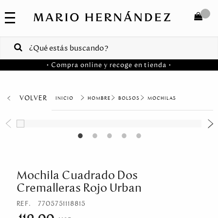
COLECCIONES
SALE
TOTAL
$
VENTAS
• Compra online y recoge en tienda •
CORPORATIVAS
COMPRAR
PA
VOLVER
HOMBRE
BOLSOS
MOCHILAS
Colombia
USA
Costa
Rica
Mochila Cuadrado Dos
Cremalleras Rojo Urban
Venezuela
REF.
7705751118815