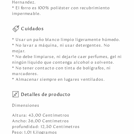
Hernandez.
* El forro es 100% poliéster con recubrimiento
impermeable.
Cuidados
* Usar un paño blanco limpio ligeramente húmedo.
* No lavar a máquina, ni usar detergentes. No
mojar.
* No debe limpiarse, ni dejarle caer perfumes, gel ni
ningún líquido que contenga alcohol o solvente.
* No tener contacto con tinta de bolígrafos, ni
marcadores.
* Almacenar siempre en lugares ventilados.
Detalles de producto
Dimensiones
Altura:
43,00
Centímetro
s
Ancho:
36,00
Centímetro
s
profundidad:
12,50
Centímetro
s
Peso:
1,01
Kilogramo
s