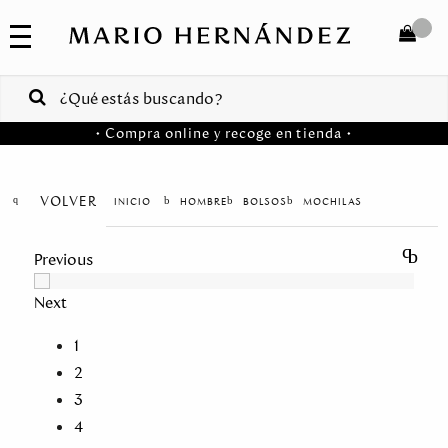
COLECCIONES
SALE
TOTAL
$
VENTAS
• Compra online y recoge en tienda •
CORPORATIVAS
COMPRAR
PA
VOLVER
HOMBRE
BOLSOS
MOCHILAS
Colombia
Previous
USA
Next
Costa
Rica
1
2
Venezuela
3
4