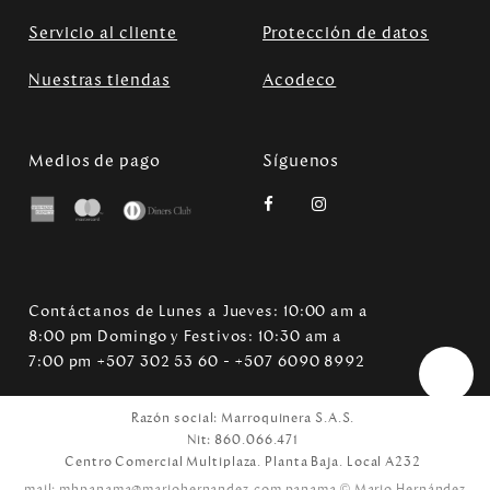
Servicio al cliente
Protección de datos
Nuestras tiendas
Acodeco
Medios de pago
Síguenos
Contáctanos de Lunes a Jueves: 10:00 am a
8:00 pm Domingo y Festivos: 10:30 am a
7:00 pm +507 302 53 60 - +507 6090 8992
Razón social: Marroquinera S.A.S.
Nit: 860.066.471
Centro Comercial Multiplaza. Planta Baja. Local A232
mail: mhpanama@mariohernandez.com
panama © Mario Hernández