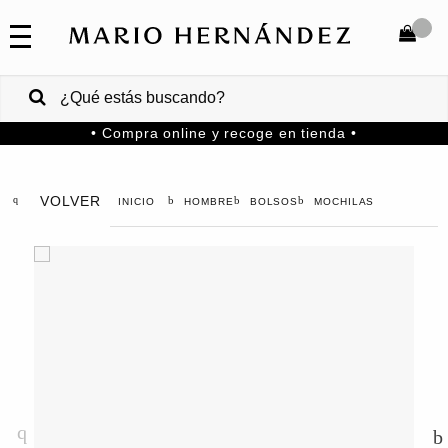
COLECCIONES
SALE
TOTAL
$
VENTAS
• Compra online y recoge en tienda •
CORPORATIVAS
COMPRAR
PA
VOLVER
HOMBRE
BOLSOS
MOCHILAS
Colombia
USA
Costa
Rica
Venezuela