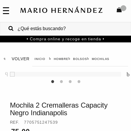
COLECCIONES
SALE
TOTAL
$
VENTAS
• Compra online y recoge en tienda •
CORPORATIVAS
COMPRAR
PA
VOLVER
HOMBRE
BOLSOS
MOCHILAS
Colombia
USA
Costa
Rica
Mochila 2 Cremalleras Capacity
Negro Indianapolis
Venezuela
REF.
7705751247539