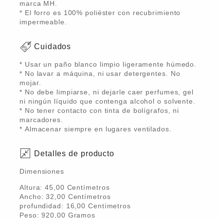
marca MH.
* El forro es 100% poliéster con recubrimiento
impermeable.
Cuidados
* Usar un paño blanco limpio ligeramente húmedo.
* No lavar a máquina, ni usar detergentes. No
mojar.
* No debe limpiarse, ni dejarle caer perfumes, gel
ni ningún líquido que contenga alcohol o solvente.
* No tener contacto con tinta de bolígrafos, ni
marcadores.
* Almacenar siempre en lugares ventilados.
Detalles de producto
Dimensiones
Altura:
45,00
Centímetro
s
Ancho:
32,00
Centímetro
s
profundidad:
16,00
Centímetro
s
Peso:
920,00
Gramo
s