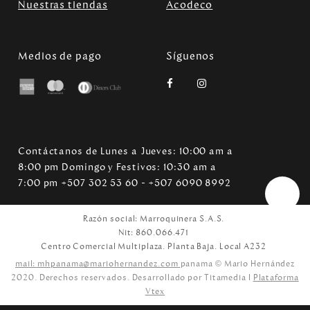
Nuestras tiendas
Acodeco
Medios de pago
Síguenos
Contáctanos de Lunes a Jueves: 10:00 am a
8:00 pm Domingo y Festivos: 10:30 am a
7:00 pm +507 302 53 60 - +507 6090 8992
Razón social: Marroquinera S.A.S.
Nit: 860.066.471
Centro Comercial Multiplaza. Planta Baja. Local A232
mail: mhpanama@mariohernandez.com
panama © Mario Hernández
2020. Derechos reservados. Desarrollado por Titamedia l
Plataforma
Vtex