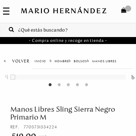
COLECCIONES
SALE
TOTAL
$
VENTAS
• Compra online y recoge en tienda •
CORPORATIVAS
COMPRAR
PA
VOLVER
HOMBRE
BOLSOS
MANOS LIBRES
Colombia
USA
Costa
Rica
Manos Libres Sling Sierra Negro
Primario M
Venezuela
REF.
7705751554224