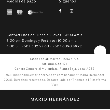
Medios de pago
Síguenos
Contáctanos de Lunes a Jueves: 10:00 am a
8:00 pm Domingo y Festivos: 10:30 am a
7:00 pm +507 302 53 60 - +507 6090 8992
Razón social: Marroquinera S.A.S.
Nit: 860.066.471
Centro Comercial Multiplaza. Planta Baja. Local A232
mail: mhpanama@mariohernandez.com
panama © Mario Hernández
2020. Derechos reservados. Desarrollado por Titamedia l
Plataforma
Vtex