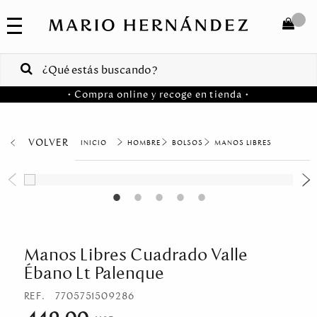
COLECCIONES
SALE
TOTAL
$
VENTAS
• Compra online y recoge en tienda •
CORPORATIVAS
COMPRAR
PA
VOLVER
HOMBRE
BOLSOS
MANOS LIBRES
Colombia
USA
Costa
Rica
Manos Libres Cuadrado Valle
Ébano Lt Palenque
Venezuela
REF.
7705751509286