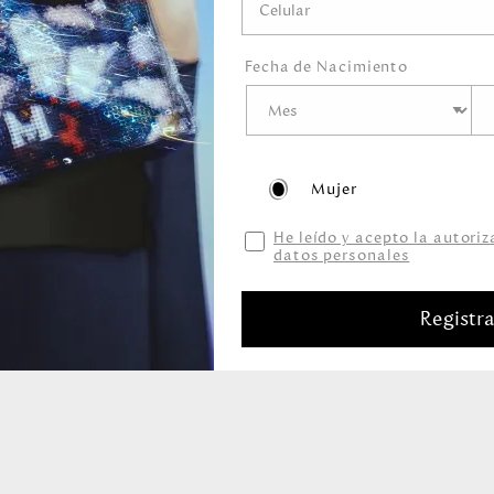
Fecha de Nacimiento
Mujer
Productos relacionados
He leído y acepto la autori
datos personales
Registr