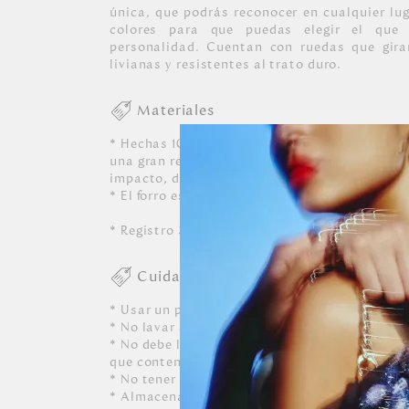
única, que podrás reconocer en cualquier lug
colores para que puedas elegir el que
personalidad. Cuentan con ruedas que gir
livianas y resistentes al trato duro.
Materiales
* Hechas 100% en ABS - polímero de alto imp
una gran resistencia a la maleta. Material mu
impacto, duro, rígido y con alta resistencia a
* El forro es 100% poliéster con recubrimien
* Registro SIC: 860066471
Cuidados
* Usar un paño blanco limpio ligeramente hú
* No lavar a máquina, ni usar detergentes. N
* No debe limpiarse, ni dejarle caer perfumes, 
que contenga alcohol o solvente.
* No tener contacto con tinta de bolígrafos, 
* Almacenar siempre en lugares ventilados.