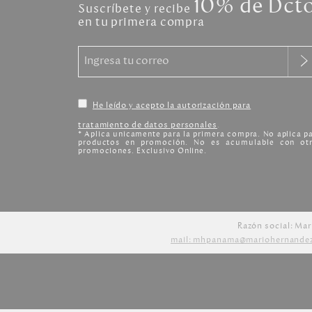
10% de Dct
Suscríbete y recibe
en tu primera compra
He leído y acepto la autorización para
tratamiento de datos personales
.
* Aplica unicamente para la primera compra. No aplica p
productos en promoción. No es acumulable con otr
promociones. Exclusivo Online.
Razón social: Mar
mail: mhpanama@mariohernande