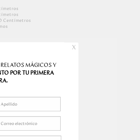
tímetro
s
tímetro
s
0
Centímetro
s
amo
s
X
 RELATOS MÁGICOS Y
NTO POR TU PRIMERA
RA.