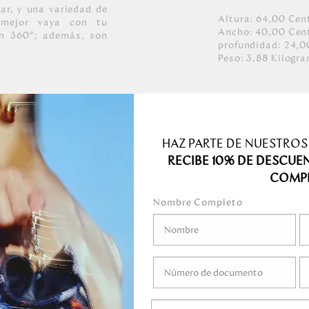
ar, y una variedad de
Altura:
64,00
Cen
 mejor vaya con tu
Ancho:
40,00
Cen
an 360°; además, son
profundidad:
24,0
Peso:
3,88
Kilogr
acto que proporcina
y resistente al
l desgaste.
HAZ PARTE DE NUESTROS
to impermeable.
RECIBE 10% DE DESCUE
COMP
Nombre Completo
medo.
o mojar.
gel ni ningún líquido
ni marcadores.