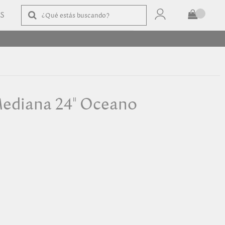
AS
TOTAL
$
COMPRAR
ediana 24" Oceano