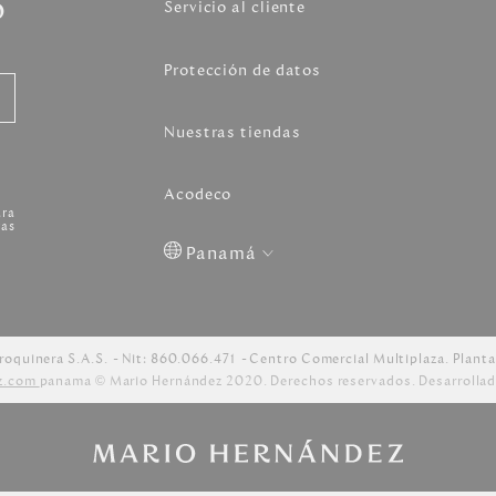
o
Servicio al cliente
Protección de datos
Nuestras tiendas
Acodeco
ara
as
Panamá
Colombia
USA
Costa
Venezuela
Rica
roquinera S.A.S.
Nit: 860.066.471
Centro Comercial Multiplaza. Planta
z.com
panama © Mario Hernández 2020. Derechos reservados. Desarrollad