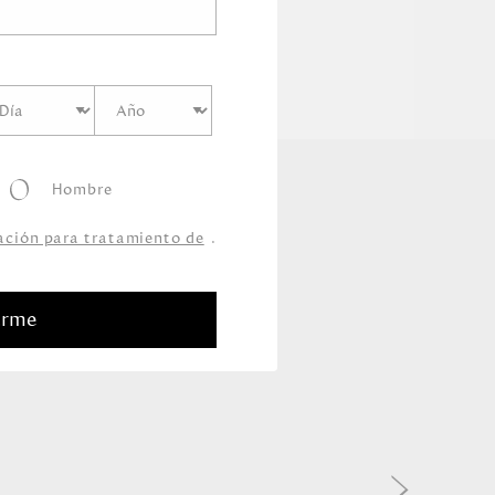
Hombre
zación para tratamiento de
.
arme