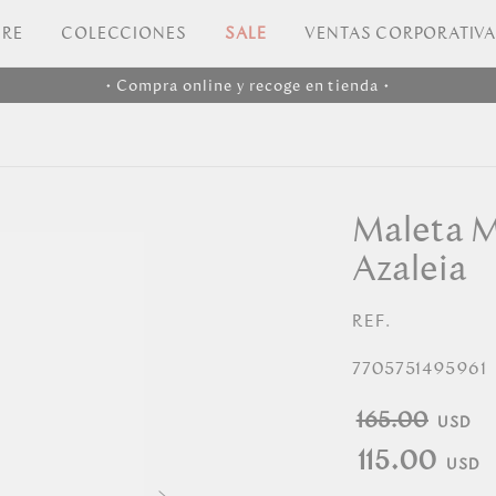
RE
COLECCIONES
SALE
VENTAS CORPORATIV
• Compra online y recoge en tienda •
Maleta M
Azaleia
REF.
7705751495961
165.00
115.00