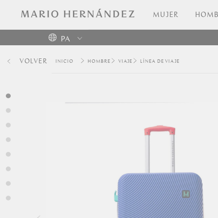
MUJER
HOMB
PA
Colombia
VOLVER
HOMBRE
VIAJE
LÍNEA DE VIAJE
USA
Costa
Rica
Venezuela