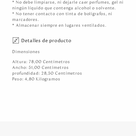
* No debe limpiarse, ni dejarle caer perfumes, gel ni
ningún líquido que contenga alcohol o solvente.
* No tener contacto con tinta de bolígrafos, ni
marcadores.
* Almacenar siempre en lugares ventilados.
Detalles de producto
Dimensiones
Altura:
78,00
Centímetro
s
Ancho:
51,00
Centímetro
s
profundidad:
28,50
Centímetro
s
Peso:
4,80
Kilogramo
s