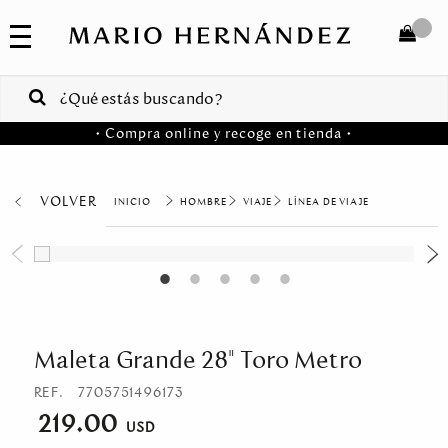
COLECCIONES
SALE
TOTAL
$
VENTAS
• Compra online y recoge en tienda •
CORPORATIVAS
COMPRAR
PA
VOLVER
HOMBRE
VIAJE
LÍNEA DE VIAJE
Colombia
USA
Costa
Rica
Maleta Grande 28" Toro Metro
Venezuela
REF.
7705751496173
219.00