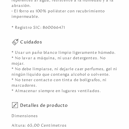
repelentes al agua, resistente a la humedad y a la
abrasión.
• El forro es 100% poliéster con recubrimiento
impermeable.
* Registro SIC: 860066471
Cuidados
* Usar un paño blanco limpio ligeramente húmedo.
* No lavar a máquina, ni usar detergentes. No
mojar.
* No debe limpiarse, ni dejarle caer perfumes, gel ni
ningún líquido que contenga alcohol o solvente.
* No tener contacto con tinta de bolígrafos, ni
marcadores.
* Almacenar siempre en lugares ventilados.
Detalles de producto
Dimensiones
Altura:
65,00
Centímetro
s