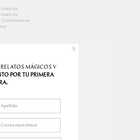
tímetro
s
tímetro
s
0
Centímetro
s
mo
s
X
 RELATOS MÁGICOS Y
NTO POR TU PRIMERA
RA.