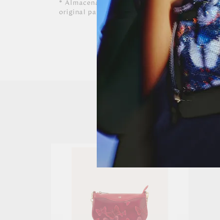
* Almacenar siempre en lugares ventilados y 
original para conservar su forma.