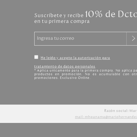
10% de Dct
Suscríbete y recibe
en tu primera compra
He leído y acepto la autorización para
tratamiento de datos personales
.
* Aplica unicamente para la primera compra. No aplica p
productos en promoción. No es acumulable con otr
promociones. Exclusivo Online.
Razón social: Mar
mail: mhpanama@mariohernande