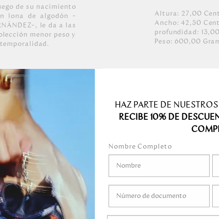
uego de su nacimiento
Altura:
27,00
Cen
en lona de algodón –
Ancho:
42,50
Cen
RNÁNDEZ–, le da a las
profundidad:
13,0
colección menor peso y
Peso:
600,00
Gra
atemporalidad.
lusivo MH Monograma,
HAZ PARTE DE NUESTROS
to con fibras textiles
illos internos. Sin
RECIBE 10% DE DESCUE
COMP
o.
Nombre Completo
medo.
o mojar.
gel ni ningún líquido
ni marcadores.