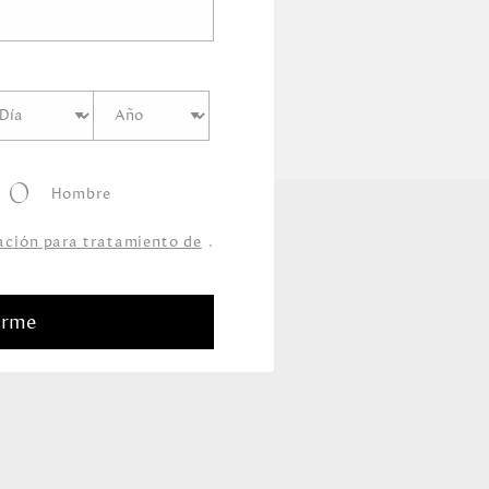
Hombre
zación para tratamiento de
.
arme