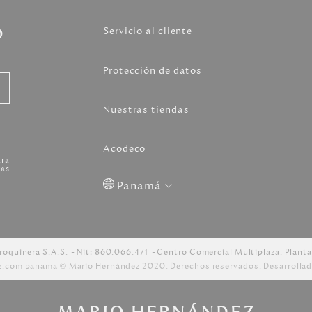
o
Servicio al cliente
Protección de datos
Nuestras tiendas
Acodeco
ara
as
Panamá
Colombia
USA
Costa
Venezuela
Rica
roquinera S.A.S.
Nit: 860.066.471
Centro Comercial Multiplaza. Planta
z.com
panama © Mario Hernández 2020. Derechos reservados. Desarrollad