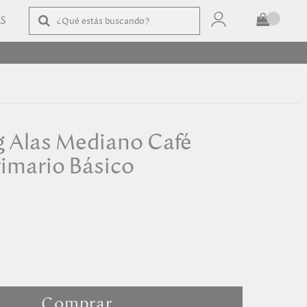
AS
TOTAL
$
COMPRAR
 Alas Mediano Café
imario Básico
Comprar