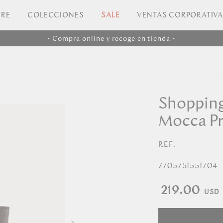
RE
COLECCIONES
SALE
VENTAS CORPORATIV
• Compra online y recoge en tienda •
Shopping
Mocca Pr
REF.
7705751551704
219.00