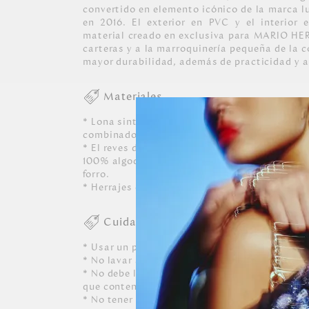
convertido en elemento icónico de la marca l
en 2016. El exterior en PVC y el interior 
material creado en exclusiva para MARIO HE
carteras y a la marroquinería pequeña de la 
mayor durabilidad, además de practicidad y 
Materiales
* Lona sintética texturizada con patrón exc
combinado con diferentes cueros y texturas.
* El reves del material principal esta recubier
100% algodón, material que se usa en sus bols
forro.
* Herrajes en zamac con acabados en color or
Cuidados
* Usar un paño blanco limpio ligeramente hú
* No lavar a máquina, ni usar detergentes. N
* No debe limpiarse, ni dejarle caer perfumes, 
que contenga alcohol o solvente.
* No tener contacto con tinta de bolígrafos, 