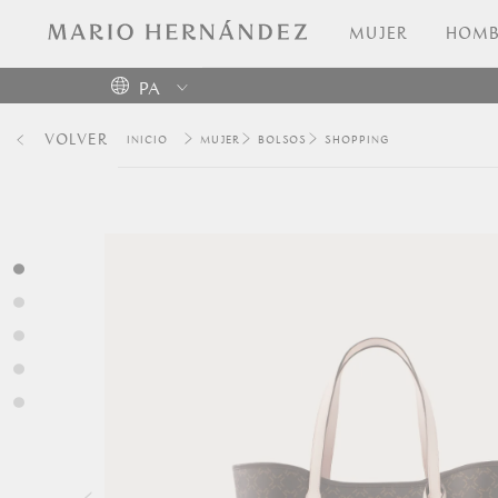
MUJER
HOMB
PA
Colombia
VOLVER
MUJER
BOLSOS
SHOPPING
USA
Costa
Rica
Venezuela