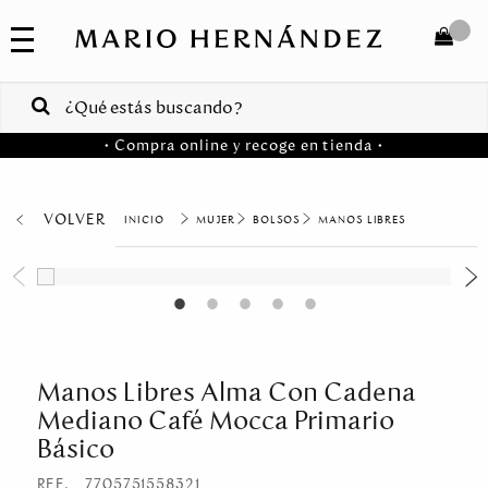
COLECCIONES
SALE
TOTAL
$
VENTAS
• Compra online y recoge en tienda •
CORPORATIVAS
COMPRAR
PA
VOLVER
MUJER
BOLSOS
MANOS LIBRES
Colombia
USA
Costa
Rica
Manos Libres Alma Con Cadena
Mediano Café Mocca Primario
Venezuela
Básico
REF.
7705751558321