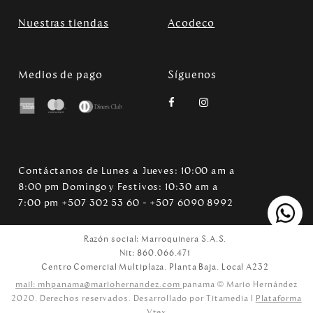
Nuestras tiendas
Acodeco
Medios de pago
Síguenos
Contáctanos de Lunes a Jueves: 10:00 am a
8:00 pm Domingo y Festivos: 10:30 am a
7:00 pm +507 302 53 60 - +507 6090 8992
Razón social: Marroquinera S.A.S.
Nit: 860.066.471
Centro Comercial Multiplaza. Planta Baja. Local A232
mail: mhpanama@mariohernandez.com
panama © Mario Hernández
2020. Derechos reservados. Desarrollado por Titamedia l
Plataforma
Vtex