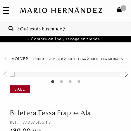
COLECCIONES
SALE
TOTAL
$
VENTAS
• Compra online y recoge en tienda •
CORPORATIVAS
COMPRAR
PA
VOLVER
MUJER
BILLETERAS
BILLETERA MEDIANA
Colombia
USA
Costa
Rica
Billetera Tessa Frappe Ala
Venezuela
REF.
7705751551117
189.00