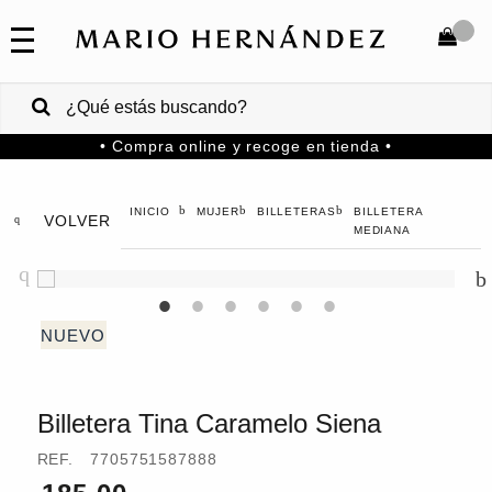
COLECCIONES
SALE
TOTAL
$
VENTAS
• Compra online y recoge en tienda •
CORPORATIVAS
COMPRAR
PA
MUJER
BILLETERAS
BILLETERA
VOLVER
MARIO
HERNANDEZ
MEDIANA
Colombia
USA
Costa
Rica
Billetera Tina Caramelo Siena
Venezuela
REF.
7705751587888