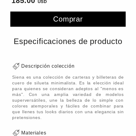
185.00
Comprar
Especificaciones de producto
Descripción colección
Siena es una colección de carteras y billeteras de
cuero de silueta minimalista. Es la elección ideal
para quienes se consideran adeptos al "menos es
más". Con una amplia variedad de modelos
superversátiles, une la belleza de lo simple con
colores atemporales y fáciles de combinar para
que llenes tus looks diarios con una elegancia sin
pretensiones.
Materiales