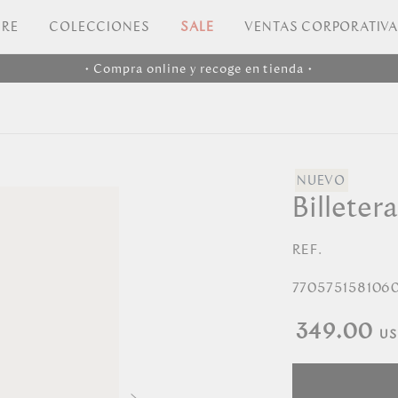
RE
COLECCIONES
SALE
VENTAS CORPORATIV
• Compra online y recoge en tienda •
Billeter
REF.
770575158106
349.00