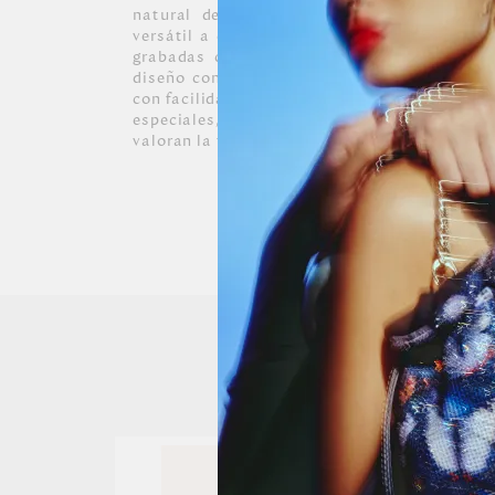
natural del cuero italiano y aporta una so
versátil a cada pieza. Sobre su superficie, 
grabadas crean un juego de relieves y text
diseño con detalle y profundidad. Su tonal
con facilidad a jornadas de trabajo, planes 
especiales, convirtiéndose en un diseño pen
valoran la funcionalidad, la calidad y una el