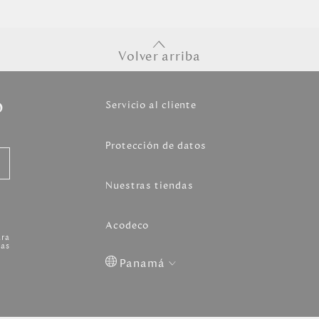
Volver arriba
o
Servicio al cliente
Protección de datos
Nuestras tiendas
Acodeco
ara
as
Panamá
Colombia
USA
Costa
Venezuela
Rica