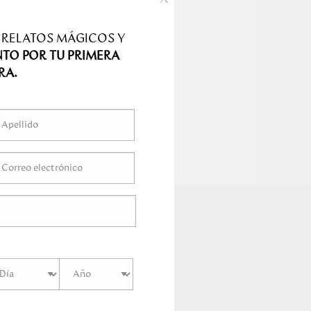
ímetro
s
ímetro
s
 RELATOS MÁGICOS Y
Centímetro
s
NTO POR TU PRIMERA
s
RA.