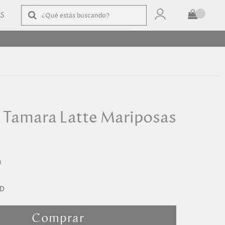
AS
TOTAL
$
COMPRAR
a Tamara Latte Mariposas
0
Comprar