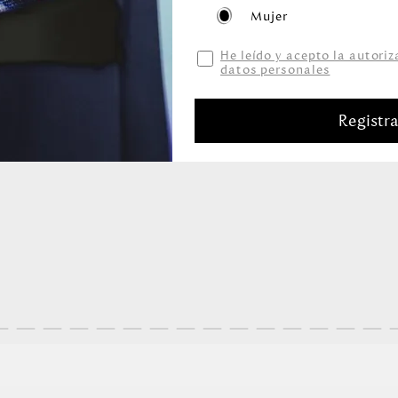
Mujer
He leído y acepto la autori
datos personales
Registr