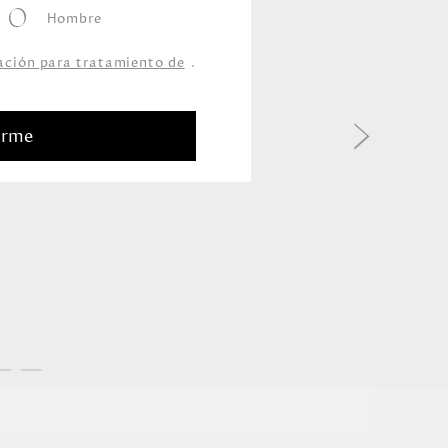
Hombre
zación para tratamiento de
.
arme