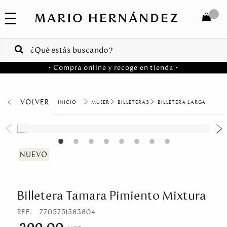
COLECCIONES
SALE
TOTAL
$
VENTAS
• Compra online y recoge en tienda •
CORPORATIVAS
COMPRAR
PA
VOLVER
MUJER
BILLETERAS
BILLETERA LARGA
Colombia
USA
Costa
Rica
Billetera Tamara Pimiento Mixtura
Venezuela
REF.
7705751583804