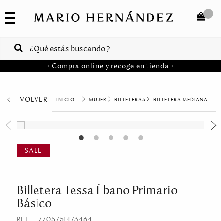
COLECCIONES
SALE
TOTAL
$
VENTAS
• Compra online y recoge en tienda •
CORPORATIVAS
COMPRAR
PA
VOLVER
MUJER
BILLETERAS
BILLETERA MEDIANA
Colombia
USA
Costa
Rica
Billetera Tessa Ébano Primario
Venezuela
Básico
REF.
7705751473464