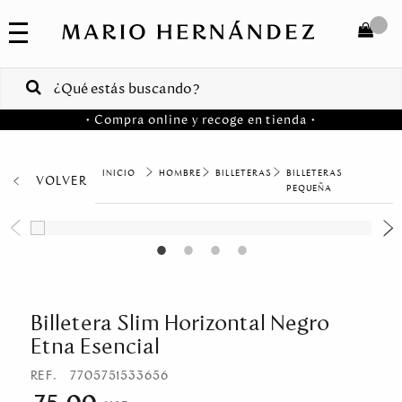
COLECCIONES
SALE
TOTAL
$
VENTAS
• Compra online y recoge en tienda •
CORPORATIVAS
COMPRAR
PA
HOMBRE
BILLETERAS
BILLETERAS
VOLVER
MARIO
HERNANDEZ
PEQUEÑA
Colombia
USA
Costa
Rica
Billetera Slim Horizontal Negro
Etna Esencial
Venezuela
REF.
7705751533656