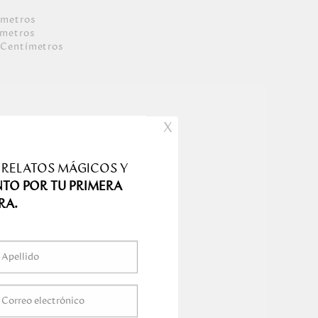
ímetro
s
ímetro
s
Centímetro
s
s
X
 RELATOS MÁGICOS Y
NTO POR TU PRIMERA
RA.