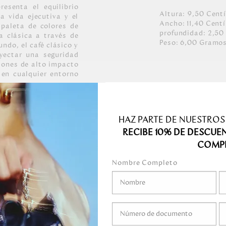
esenta el equilibrio
Altura:
9,50
Cent
la vida ejecutiva y el
Ancho:
11,40
Cent
 paleta de colores de
profundidad:
2,50
a clásica a través de
Peso:
6,00
Gramo
ndo, el café clásico y
yectar una seguridad
ones de alto impacto
 en cualquier entorno
HAZ PARTE DE NUESTROS
cas, con grano medio,
RECIBE 10% DE DESCUE
COMP
ro níquel, níquel
Nombre Completo
medo.
o mojar.
 gel, ni ningún