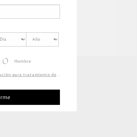
Hombre
zación para tratamiento de
.
arme