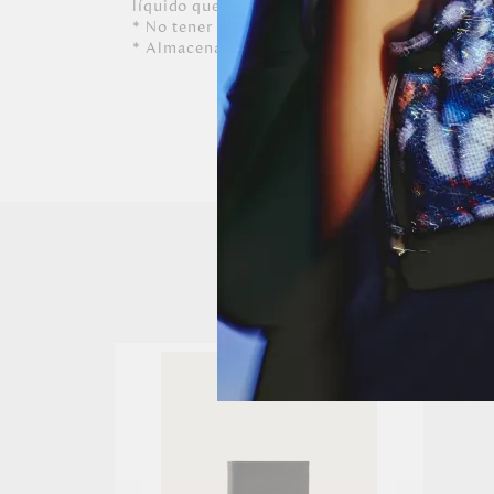
líquido que contenga alcohol o solvente.
* No tener contacto con tinta de bolígrafos, 
* Almacenar siempre en lugares ventilados.