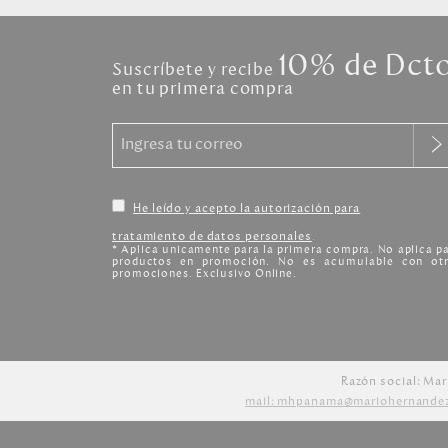
10% de Dct
Suscríbete y recibe
en tu primera compra
He leído y acepto la autorización para
tratamiento de datos personales
.
* Aplica unicamente para la primera compra. No aplica p
productos en promoción. No es acumulable con otr
promociones. Exclusivo Online.
Razón social: Mar
mail: mhpanama@mariohernande