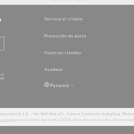
o
Servicio al cliente
Protección de datos
Nuestras tiendas
Acodeco
ara
as
Panamá
Colombia
USA
Costa
Venezuela
Rica
roquinera S.A.S.
Nit: 860.066.471
Centro Comercial Multiplaza. Planta
z.com
panama © Mario Hernández 2020. Derechos reservados. Desarrollad