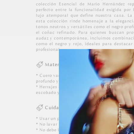
colección Esencial de Mario Hernández repr
perfecto entre la funcionalidad exigida por 
lujo atemporal que define nuestra casa. La
esta colección rinde homenaje a la eleganci
tonos neutros y versátiles como el negro profu
el coñac refinado. Para quienes buscan pro
audaz y contemporánea, incluimos combinaci
como el negro y rojo, ideales para destacar
profesional.
Materiales
* Cuero vacuno con diferentes acabados y pla
profundo y completamente lisos.
* Herrajes en zamac con acabados en color neg
escobado y níquel.
Cuidados
* Usar un paño blanco limpio ligeramente hú
* No lavar a máquina, ni usar detergentes. N
* No debe limpiarse, ni dejarle caer perfumes o