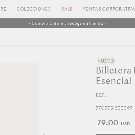
RE
COLECCIONES
SALE
VENTAS CORPORATIV
• Compra online y recoge en tienda •
Billetera
Esencial
REF.
7705751533397
79.00