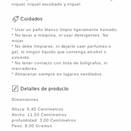
níquel, níquel escobado y níquel.
Cuidados
* Usar un paño blanco limpio ligeramente húmedo.
* No lavar a máquina, ni usar detergentes. No
mojar.
* No debe limpiarse, ni dejarle caer perfumes o
gel, ni ningún líquido que contenga alcohol o
solvente.
* No tener contacto con tinta de bolígrafos, ni
marcadores.
* Almacenar siempre en lugares ventilados.
Detalles de producto
Dimensiones
Altura:
9,40
Centímetro
s
Ancho:
11,50
Centímetro
s
profundidad:
3,00
Centímetro
s
Peso:
8,00
Gramo
s