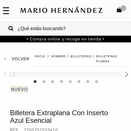
COLECCIONES
SALE
TOTAL
$
VENTAS
• Compra online y recoge en tienda •
CORPORATIVAS
COMPRAR
PA
HOMBRE
BILLETERAS
BILLETERAS
VOLVER
MARIO
HERNANDEZ
PLANAS
Colombia
USA
Costa
Rica
Billetera Extraplana Con Inserto
Venezuela
Azul Esencial
REF.
7705751533410