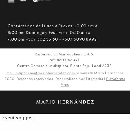
Contáctanos de Lunes a Jueves: 10:00 am a
8:00 pm Domingo y Festivos: 10:30 am a
7:00 pm +507 302 53 60 - +507 6090 8992
Razón social: Marroquinera S.A.S.
Nit: 860.066.471
Centro Comercial Multiplaza. Planta Baja. Local A232
mail: mhpanama@mariohernandez.com
panama © Mario Hernández
2020. Derechos reservados. Desarrollado por Titamedia l
Plataforma
Vtex
Event snippet