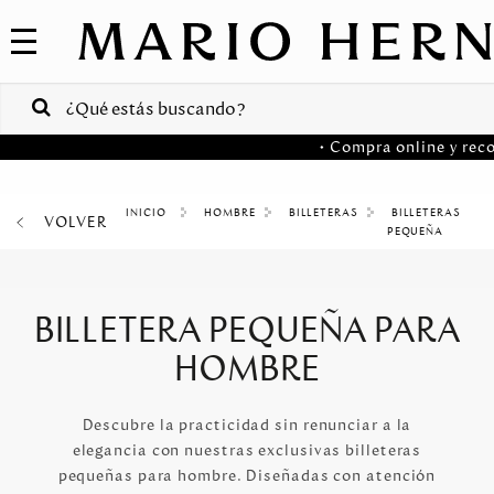
COLECCIONES
SALE
VENTAS
• Compra online y reco
CORPORATIVAS
PA
HOMBRE
BILLETERAS
BILLETERAS
VOLVER
MARIO
HERNANDEZ
PEQUEÑA
Colombia
USA
BILLETERA PEQUEÑA PARA
Costa
HOMBRE
Rica
Venezuela
Descubre la practicidad sin renunciar a la
elegancia con nuestras exclusivas billeteras
pequeñas para hombre. Diseñadas con atención