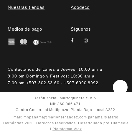
Nuestras tiendas
Acodeco
Medios de pago
Síguenos
Contáctanos de Lunes a Jueves: 10:00 am a
8:00 pm Domingo y Festivos: 10:30 am a
7:00 pm +507 302 53 60 - +507 6090 8992
Razón social: Marroquinera S.A.S.
Nit: 860.066.471
Centro Comercial Multiplaza. Planta Baja. Local A232
mail: mhpanama@mariohernandez.com
panama © Mario
Hernández 2020. Derechos reservados. Desarrollado por Titamedia
l
Plataforma Vtex