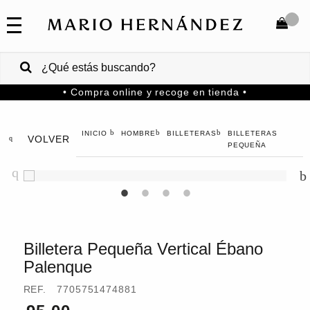
COLECCIONES
SALE
TOTAL
$
VENTAS
• Compra online y recoge en tienda •
CORPORATIVAS
COMPRAR
PA
HOMBRE
BILLETERAS
BILLETERAS
VOLVER
MARIO
HERNANDEZ
PEQUEÑA
Colombia
USA
Costa
Rica
Billetera Pequeña Vertical Ébano
Palenque
Venezuela
REF.
7705751474881