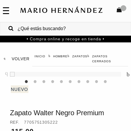
COLECCIONES
SALE
TOTAL
$
VENTAS
• Compra online y recoge en tienda •
CORPORATIVAS
COMPRAR
PA
HOMBRE
ZAPATOS
ZAPATOS
VOLVER
MARIO
HERNANDEZ
CERRADOS
Colombia
USA
Costa
Rica
Zapato Walter Negro Premium
Venezuela
REF.
7705751305222