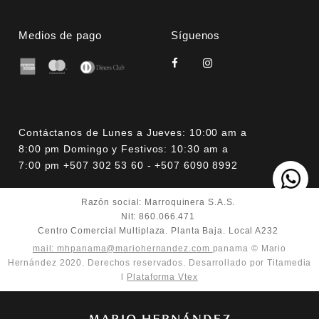
Medios de pago
Síguenos
Contáctanos de Lunes a Jueves: 10:00 am a
8:00 pm Domingo y Festivos: 10:30 am a
7:00 pm +507 302 53 60 - +507 6090 8992
Razón social: Marroquinera S.A.S.
Nit: 860.066.471
Centro Comercial Multiplaza. Planta Baja. Local A232
mail: mhpanama@mariohernandez.com
panama © Mario
Hernández 2020. Derechos reservados. Desarrollado por Titamedia
l
Plataforma Vtex