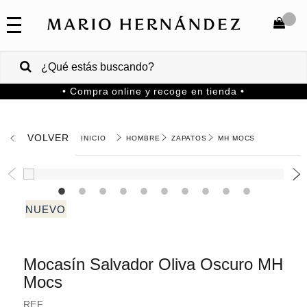
COLECCIONES
SALE
TOTAL
$
VENTAS
• Compra online y recoge en tienda •
CORPORATIVAS
COMPRAR
PA
VOLVER
HOMBRE
ZAPATOS
MH MOCS
Colombia
USA
Costa
Rica
Mocasín Salvador Oliva Oscuro MH
Venezuela
Mocs
REF.