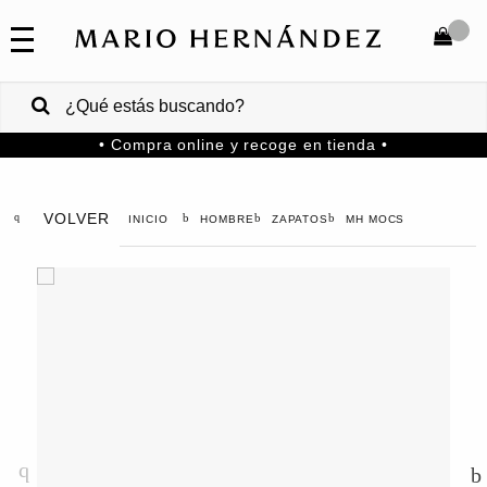
COLECCIONES
SALE
TOTAL
$
VENTAS
• Compra online y recoge en tienda •
CORPORATIVAS
COMPRAR
PA
VOLVER
HOMBRE
ZAPATOS
MH MOCS
Colombia
USA
Costa
Rica
Venezuela