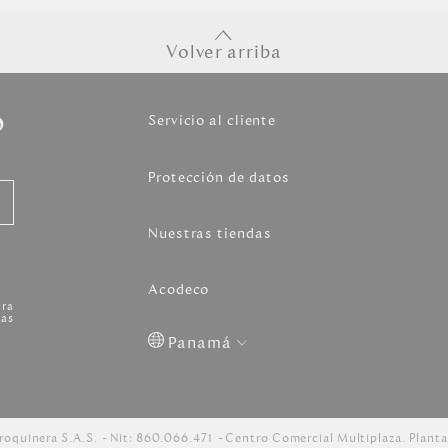
Volver arriba
o
Servicio al cliente
Protección de datos
Nuestras tiendas
Acodeco
ara
as
Panamá
Colombia
USA
Costa
Venezuela
Rica
roquinera S.A.S.
Nit: 860.066.471
Centro Comercial Multiplaza. Planta