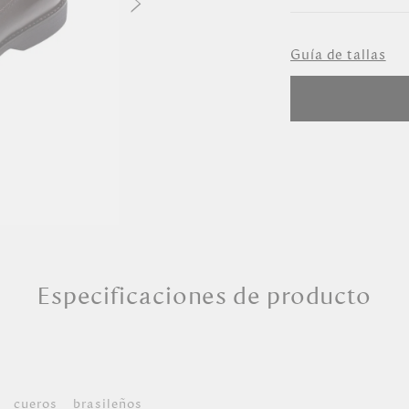
Seleccione Ta
Guía de tallas
39
40
41
42
43
Especificaciones de producto
 cueros brasileños