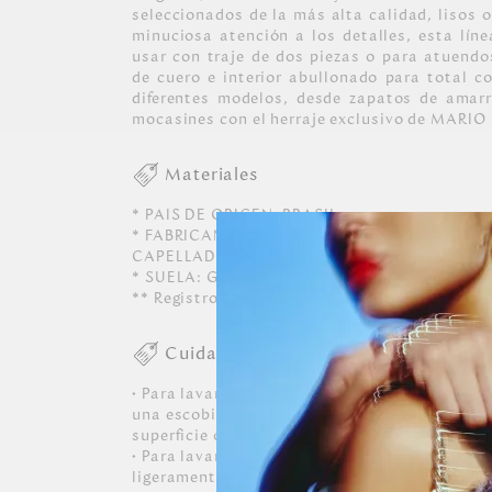
seleccionados de la más alta calidad, lisos 
minuciosa atención a los detalles, esta líne
usar con traje de dos piezas o para atuendo
de cuero e interior abullonado para total 
diferentes modelos, desde zapatos de amarr
mocasines con el herraje exclusivo de MARI
Materiales
* PAIS DE ORIGEN: BRASIL.
* FABRICANTE Y/O IMPORTADOR: MARROQUI
CAPELLADA: CUERO.
* SUELA: GOMA
** Registro SIC: 860066471
Cuidados
• Para lavar cuero, usar un paño suave, lige
una escobilla de cerdas blandas, escobillar 
superficie observando para no decolorar el c
• Para lavar herrajes o adornos metálicos, us
ligeramente humedecido sin detergentes, bla