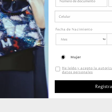
éticos que
tes,
Fecha de Nacimiento
Mujer
He leído y acepto la autori
datos personales
Productos relacionados
Registr