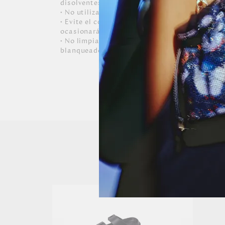
disolventes.
• No utilizar lavadora ni secadora.
• Evite el contacto con tintas, aceites y cosm
ocasionarán daños irreversibles al zapato.
• No limpiar con productos químicos, abrasivos, detergen
blanqueadores y solvente.