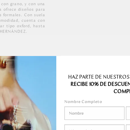
o con grano, y con una
a ofrece diseños para
s formales. Con suela
comodidad, cuenta con
ar tipo oxford, hasta
O HERNÁNDEZ.
NERA SAS. *
HAZ PARTE DE NUESTROS
RECIBE 10% DE DESCUE
COMP
Nombre Completo
ramente humedecido o
suavemente la
alzado.
ar un paño suave
nqueadores o