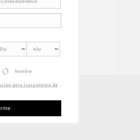
Hombre
zación para tratamiento de
.
arme