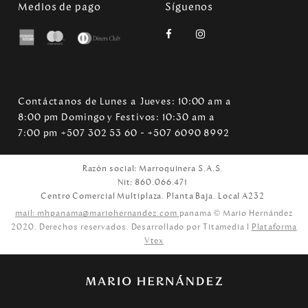
Medios de pago
Síguenos
Contáctanos de Lunes a Jueves: 10:00 am a
8:00 pm Domingo y Festivos: 10:30 am a
7:00 pm +507 302 53 60 - +507 6090 8992
Razón social: Marroquinera S.A.S.
Nit: 860.066.471
Centro Comercial Multiplaza. Planta Baja. Local A232
mail: mhpanama@mariohernandez.com
panama © Mario Hernández
2020. Derechos reservados. Desarrollado por Titamedia l
Plataforma
Vtex