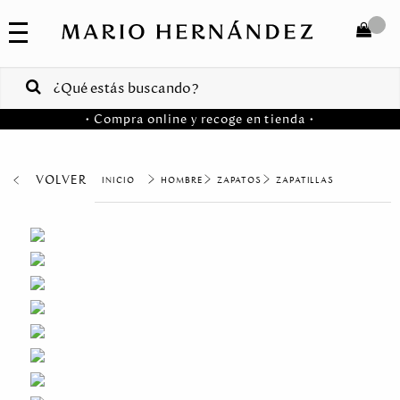
COLECCIONES
SALE
TOTAL
$
VENTAS
• Compra online y recoge en tienda •
CORPORATIVAS
COMPRAR
PA
VOLVER
HOMBRE
ZAPATOS
ZAPATILLAS
Colombia
USA
Costa
Rica
Venezuela