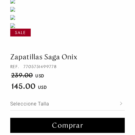
Zapatillas Saga Onix
REF.
7705751499778
239.00
145.00
Seleccione Talla
Comprar