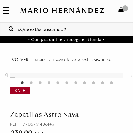
COLECCIONES
SALE
TOTAL
$
VENTAS
• Compra online y recoge en tienda •
CORPORATIVAS
COMPRAR
PA
VOLVER
HOMBRE
ZAPATOS
ZAPATILLAS
Colombia
USA
Costa
Rica
Zapatillas Astro Naval
Venezuela
REF.
7705751486143
239.00