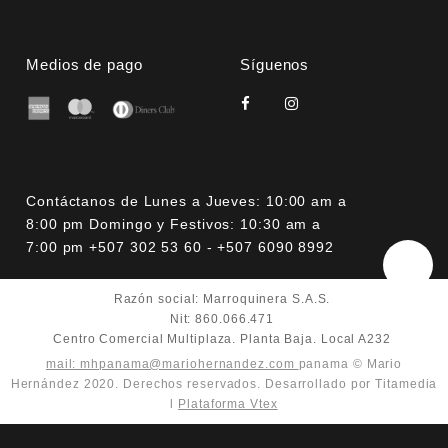
Medios de pago
Síguenos
Contáctanos de Lunes a Jueves: 10:00 am a
8:00 pm Domingo y Festivos: 10:30 am a
7:00 pm +507 302 53 60 - +507 6090 8992
Razón social: Marroquinera S.A.S.
Nit: 860.066.471
Centro Comercial Multiplaza. Planta Baja. Local A232
mail: mhpanama@mariohernandez.com
panama © Mario
Hernández 2020. Derechos reservados. Desarrollado por Titamedia
l
Plataforma Vtex