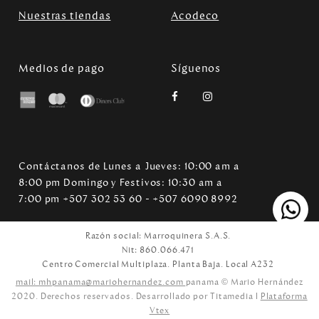
Nuestras tiendas
Acodeco
Medios de pago
Síguenos
Contáctanos de Lunes a Jueves: 10:00 am a
8:00 pm Domingo y Festivos: 10:30 am a
7:00 pm +507 302 53 60 - +507 6090 8992
Razón social: Marroquinera S.A.S.
Nit: 860.066.471
Centro Comercial Multiplaza. Planta Baja. Local A232
mail: mhpanama@mariohernandez.com
panama © Mario Hernández
2020. Derechos reservados. Desarrollado por Titamedia l
Plataforma
Vtex