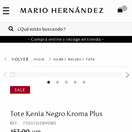
COLECCIONES
SALE
TOTAL
$
VENTAS
• Compra online y recoge en tienda •
CORPORATIVAS
COMPRAR
PA
VOLVER
MUJER
BOLSOS
TOTE
Colombia
USA
Costa
Rica
Tote Kenia Negro Kroma Plus
Venezuela
REF.
7705751589080
157.00