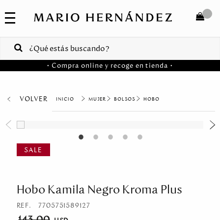
COLECCIONES
SALE
TOTAL
$
VENTAS
• Compra online y recoge en tienda •
CORPORATIVAS
COMPRAR
PA
VOLVER
MUJER
BOLSOS
HOBO
Colombia
USA
Costa
Rica
Hobo Kamila Negro Kroma Plus
Venezuela
REF.
7705751589127
143.00