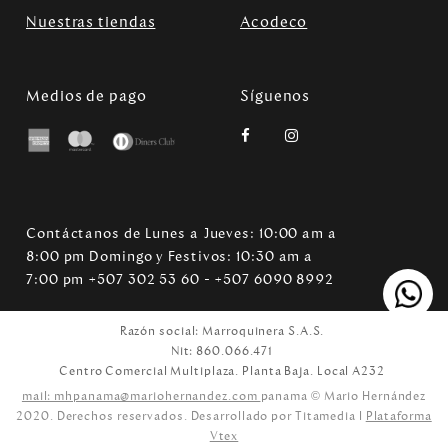
Nuestras tiendas
Acodeco
Medios de pago
Síguenos
Contáctanos de Lunes a Jueves: 10:00 am a
8:00 pm Domingo y Festivos: 10:30 am a
7:00 pm +507 302 53 60 - +507 6090 8992
Razón social: Marroquinera S.A.S.
Nit: 860.066.471
Centro Comercial Multiplaza. Planta Baja. Local A232
mail: mhpanama@mariohernandez.com
panama © Mario Hernández
2020. Derechos reservados. Desarrollado por Titamedia l
Plataforma
Vtex