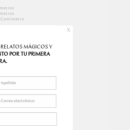
ímetro
s
ímetro
s
Centímetro
s
X
 RELATOS MÁGICOS Y
NTO POR TU PRIMERA
RA.