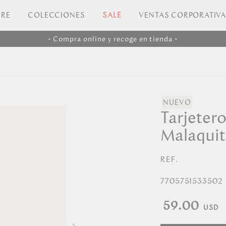
RE
COLECCIONES
SALE
VENTAS CORPORATIV
• Compra online y recoge en tienda •
Tarjetero
Malaquit
REF.
7705751533502
59.00