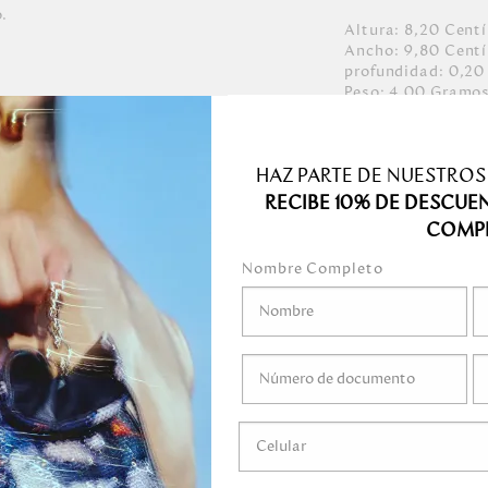
o.
Altura:
8,20
Cent
Ancho:
9,80
Cent
profundidad:
0,20
Peso:
4,00
Gramo
cas, con grano medio,
ro níquel, níquel
HAZ PARTE DE NUESTROS
RECIBE 10% DE DESCUE
COMP
medo.
Nombre Completo
o mojar.
 gel, ni ningún
ni marcadores.