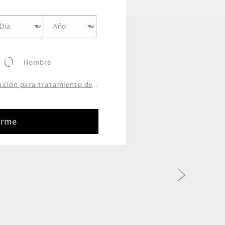
Hombre
zación para tratamiento de
.
arme