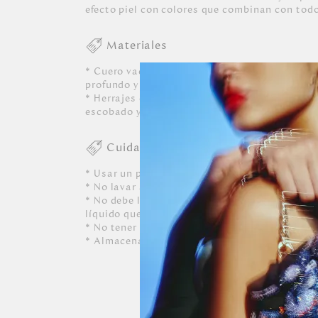
efecto piel con colores que combinan con tod
Materiales
* Cuero vacuno con diferentes acabados y pla
profundo y completamente lisos.
* Herrajes en zamac con acabados en color neg
escobado y níquel.
Cuidados
* Usar un paño blanco limpio ligeramente hú
* No lavar a máquina, ni usar detergentes. N
* No debe limpiarse, ni dejarle caer perfumes o
líquido que contenga alcohol o solvente.
* No tener contacto con tinta de bolígrafos, 
* Almacenar siempre en lugares ventilados.