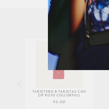
TARJETERO 8 TARJETAS CON
ZIP ROJO COLLORFULL
95.00