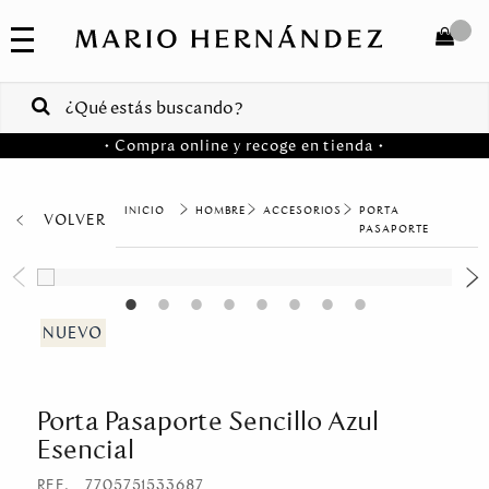
COLECCIONES
SALE
TOTAL
$
VENTAS
• Compra online y recoge en tienda •
CORPORATIVAS
COMPRAR
PA
HOMBRE
ACCESORIOS
PORTA
VOLVER
MARIO
HERNANDEZ
PASAPORTE
Colombia
USA
Costa
Rica
Porta Pasaporte Sencillo Azul
Venezuela
Esencial
REF.
7705751533687