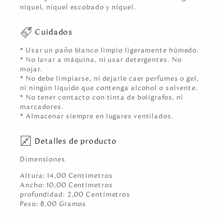
níquel, níquel escobado y níquel.
Cuidados
* Usar un paño blanco limpio ligeramente húmedo.
* No lavar a máquina, ni usar detergentes. No
mojar.
* No debe limpiarse, ni dejarle caer perfumes o gel,
ni ningún líquido que contenga alcohol o solvente.
* No tener contacto con tinta de bolígrafos, ni
marcadores.
* Almacenar siempre en lugares ventilados.
Detalles de producto
Dimensiones
Altura:
14,00
Centímetro
s
Ancho:
10,00
Centímetro
s
profundidad:
2,00
Centímetro
s
Peso:
8,00
Gramo
s