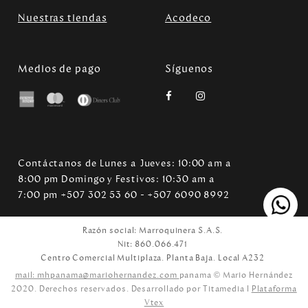
Nuestras tiendas
Acodeco
Medios de pago
Síguenos
Contáctanos de Lunes a Jueves: 10:00 am a
8:00 pm Domingo y Festivos: 10:30 am a
7:00 pm +507 302 53 60 - +507 6090 8992
Razón social: Marroquinera S.A.S.
Nit: 860.066.471
Centro Comercial Multiplaza. Planta Baja. Local A232
mail: mhpanama@mariohernandez.com
panama © Mario Hernández
2020. Derechos reservados. Desarrollado por Titamedia l
Plataforma
Vtex