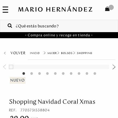
COLECCIONES
SALE
TOTAL
$
VENTAS
• Compra online y recoge en tienda •
CORPORATIVAS
COMPRAR
PA
VOLVER
MUJER
BOLSOS
SHOPPING
Colombia
USA
Costa
Rica
Shopping Navidad Coral Xmas
Venezuela
REF.
7705751538804