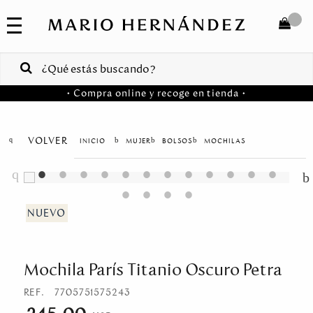
COLECCIONES
SALE
TOTAL
$
VENTAS
• Compra online y recoge en tienda •
CORPORATIVAS
COMPRAR
PA
VOLVER
MUJER
BOLSOS
MOCHILAS
Colombia
USA
Costa
Rica
Mochila París Titanio Oscuro Petra
Venezuela
REF.
7705751575243