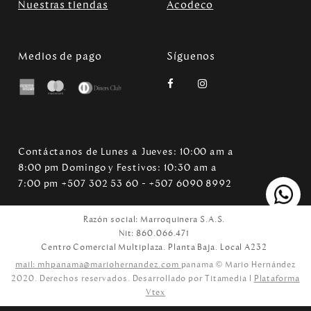
Nuestras tiendas
Acodeco
Medios de pago
Síguenos
Contáctanos de Lunes a Jueves: 10:00 am a
8:00 pm Domingo y Festivos: 10:30 am a
7:00 pm +507 302 53 60 - +507 6090 8992
Razón social: Marroquinera S.A.S.
Nit: 860.066.471
Centro Comercial Multiplaza. Planta Baja. Local A232
mail: mhpanama@mariohernandez.com
panama © Mario Hernández
2020. Derechos reservados. Desarrollado por Titamedia l
Plataforma
Vtex