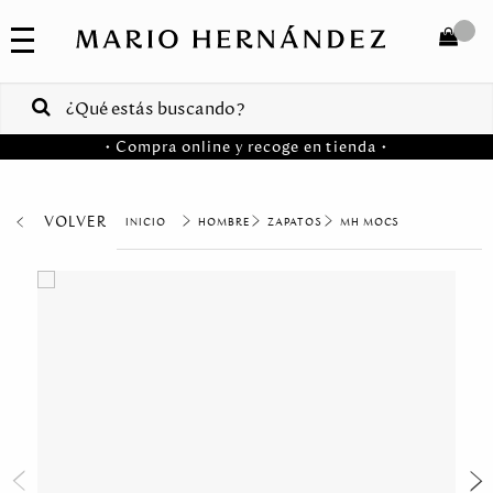
COLECCIONES
SALE
TOTAL
$
VENTAS
• Compra online y recoge en tienda •
CORPORATIVAS
COMPRAR
PA
VOLVER
HOMBRE
ZAPATOS
MH MOCS
Colombia
USA
Costa
Rica
Venezuela