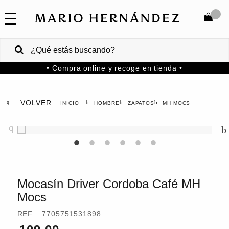
COLECCIONES
SALE
TOTAL
$
VENTAS
• Compra online y recoge en tienda •
CORPORATIVAS
COMPRAR
PA
VOLVER
HOMBRE
ZAPATOS
MH MOCS
Colombia
USA
Costa
Rica
Mocasín Driver Cordoba Café MH
Mocs
Venezuela
REF.
7705751531898