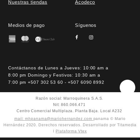
Nuestras tiendas
Acodeco
Medios de pago
Síguenos
Contáctanos de Lunes a Jueves: 10:00 am a
8:00 pm Domingo y Festivos: 10:30 am a
7:00 pm +507 302 53 60 - +507 6090 8992
Razón social: Marroquinera S.A.S.
Nit: 860.066.471
Centro Comercial Multiplaza. Planta Baja. Local A232
mail: mhpanama@mariohernandez.com
panama © Mario
Hernández 2020. Derechos reservados. Desarrollado por Titamedia
l
Plataforma Vtex