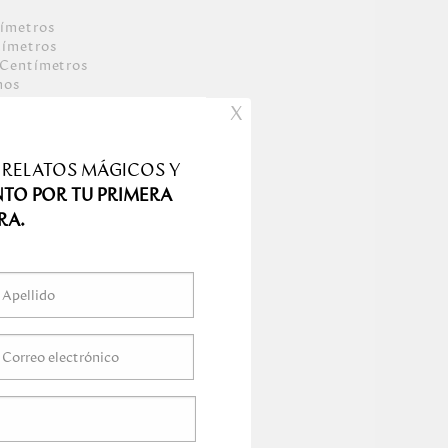
ímetro
s
tímetro
s
Centímetro
s
mo
s
X
 RELATOS MÁGICOS Y
NTO POR TU PRIMERA
RA.