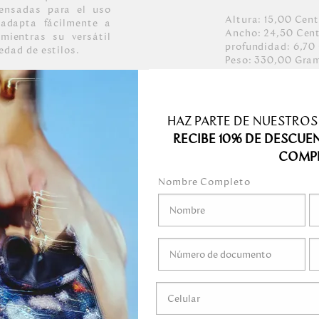
pensadas para el uso
Altura:
15,00
Cent
 adapta fácilmente a
Ancho:
24,50
Cen
mientras su versátil
profundidad:
6,70
edad de estilos.
Peso:
330,00
Gra
HAZ PARTE DE NUESTROS
RECIBE 10% DE DESCUE
COMP
Nombre Completo
medo.
o mojar.
 gel, ni ningún
ni marcadores.