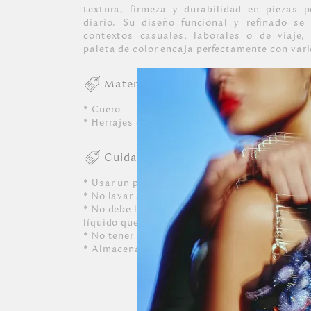
textura, firmeza y durabilidad en piezas 
diario. Su diseño funcional y refinado se
contextos casuales, laborales o de viaje, 
paleta de color encaja perfectamente con vari
Materiales
* Cuero
* Herrajes en zamac
Cuidados
* Usar un paño blanco limpio ligeramente hú
* No lavar a máquina, ni usar detergentes. N
* No debe limpiarse, ni dejarle caer perfumes o
líquido que contenga alcohol o solvente.
* No tener contacto con tinta de bolígrafos, 
* Almacenar siempre en lugares ventilados.