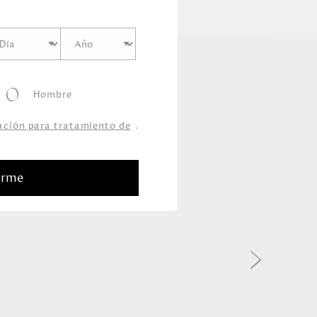
Hombre
zación para tratamiento de
.
arme