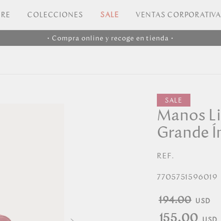
RE
COLECCIONES
SALE
VENTAS CORPORATIV
• Compra online y recoge en tienda •
Manos Li
Grande Í
REF.
7705751596019
194.00
155.00