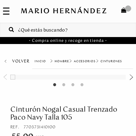
COLECCIONES
SALE
TOTAL
$
VENTAS
• Compra online y recoge en tienda •
CORPORATIVAS
COMPRAR
PA
VOLVER
HOMBRE
ACCESORIOS
CINTURONES
Colombia
USA
Costa
Rica
Cinturón Nogal Casual Trenzado
Paco Navy Talla 105
Venezuela
REF.
7705751410100