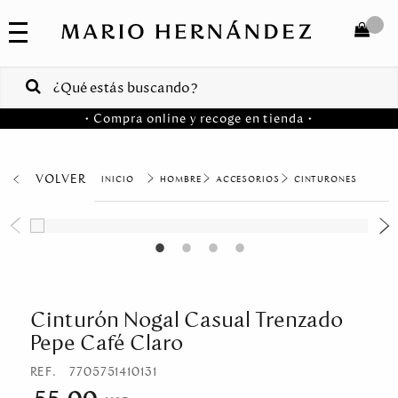
COLECCIONES
SALE
TOTAL
$
VENTAS
• Compra online y recoge en tienda •
CORPORATIVAS
COMPRAR
PA
VOLVER
HOMBRE
ACCESORIOS
CINTURONES
Colombia
USA
Costa
Rica
Cinturón Nogal Casual Trenzado
Pepe Café Claro
Venezuela
REF.
7705751410131