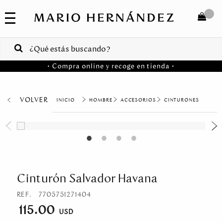
COLECCIONES
SALE
TOTAL
$
VENTAS
• Compra online y recoge en tienda •
CORPORATIVAS
COMPRAR
PA
VOLVER
HOMBRE
ACCESORIOS
CINTURONES
Colombia
USA
Costa
Rica
Cinturón Salvador Havana
Venezuela
REF.
7705751271404
115.00