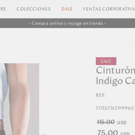
RE
COLECCIONES
SALE
VENTAS CORPORATIV
• Compra online y recoge en tienda •
Cinturó
Indigo Ca
REF.
7705751299965
115.00
75.00