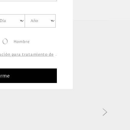
Hombre
zación para tratamiento de
.
arme