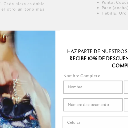
Punta: Cuad
 Cada pieza es doble
Paso (ancho)
r el otro un tono más
Hebilla: Oro 
cas, con grano medio,
ro níquel, níquel
HAZ PARTE DE NUESTROS
RECIBE 10% DE DESCUE
COMP
Nombre Completo
medo.
o mojar.
 gel, ni ningún
ni marcadores.