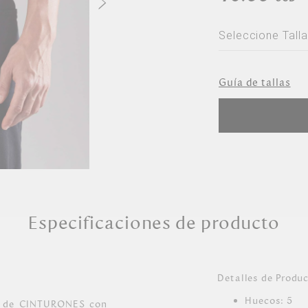
Seleccione Talla
Seleccione Ta
Guía de tallas
S
Especificaciones de producto
Detalles de Produ
Huecos: 5
nea de CINTURONES con