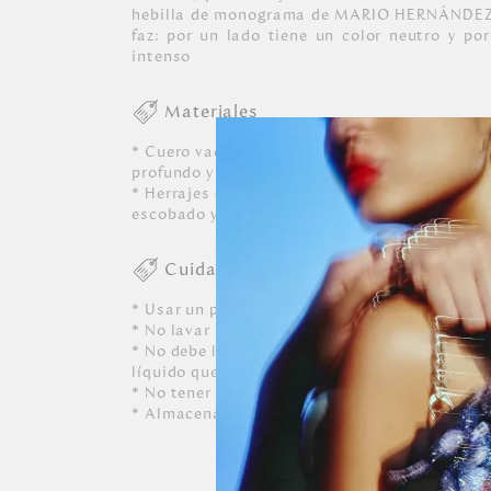
hebilla de monograma de MARIO HERNÁNDEZ.
faz: por un lado tiene un color neutro y po
intenso
Materiales
* Cuero vacuno con diferentes acabados y pla
profundo y completamente lisos.
* Herrajes en zamac con acabados en color neg
escobado y níquel.
Cuidados
* Usar un paño blanco limpio ligeramente hú
* No lavar a máquina, ni usar detergentes. N
* No debe limpiarse, ni dejarle caer perfumes o
líquido que contenga alcohol o solvente.
* No tener contacto con tinta de bolígrafos, 
* Almacenar siempre en lugares ventilados.