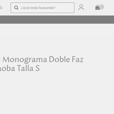
AS
TOTAL
$
COMPRAR
n Monograma Doble Faz
oba Talla S