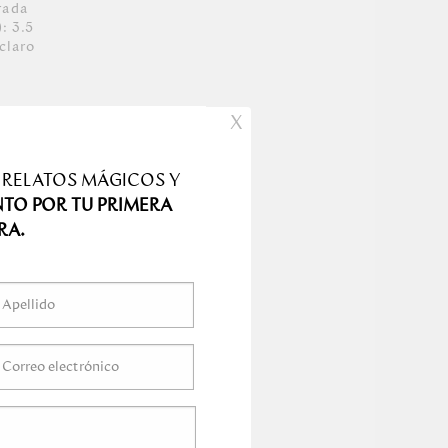
rada
: 3.5
claro
X
 RELATOS MÁGICOS Y
NTO POR TU PRIMERA
RA.