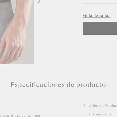
Seleccione Ta
Guía de tallas
Única
Especificaciones de producto
Detalles de Produ
Huecos: 5
tros días, es la línea