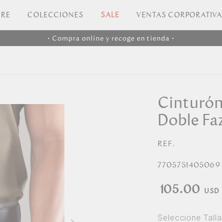
RE
COLECCIONES
SALE
VENTAS CORPORATIV
• Compra online y recoge en tienda •
Cinturó
Doble Fa
REF.
7705751405069
105.00
Seleccione Talla