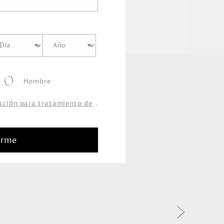
Hombre
zación para tratamiento de
.
arme