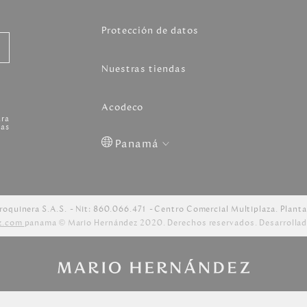
Protección de datos
Nuestras tiendas
Acodeco
ara
as
Panamá
Colombia
USA
Costa
Venezuela
Rica
roquinera S.A.S.
Nit: 860.066.471
Centro Comercial Multiplaza. Planta
z.com
panama © Mario Hernández 2020. Derechos reservados. Desarrollad