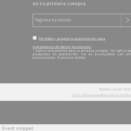
en tu primera compra
He leído y acepto la autorización para
tratamiento de datos personales
.
* Aplica unicamente para la primera compra. No aplica p
productos en promoción. No es acumulable con otr
promociones. Exclusivo Online.
Razón social: Mar
mail: mhpanama@mariohernande
Event snippet