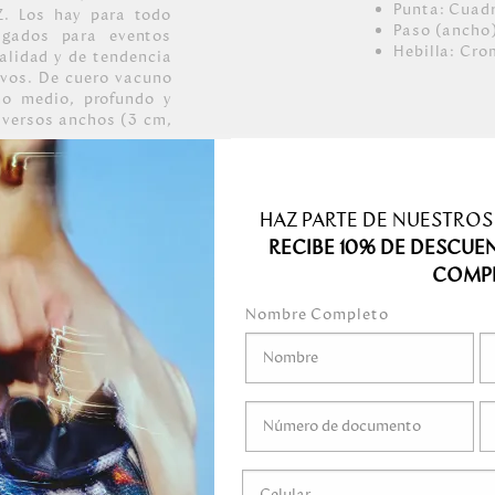
Punta: Cuad
. Los hay para todo
Paso (ancho)
lgados para eventos
Hebilla: Cr
alidad y de tendencia
ivos. De cuero vacuno
no medio, profundo y
iversos anchos (3 cm,
HAZ PARTE DE NUESTROS
cas, con grano medio,
RECIBE 10% DE DESCUE
COMP
Nombre Completo
medo.
o mojar.
 gel, ni ningún
ni marcadores.