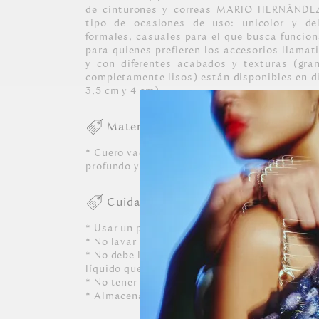
de cinturones y correas MARIO HERNÁNDEZ
tipo de ocasiones de uso: unicolor y de
formales, casuales para el que busca funcion
para quienes prefieren los accesorios llamat
y con diferentes acabados y texturas (gra
completamente lisos) están disponibles en d
3,5 cm y 4 cm).
Materiales
* Cuero vacuno con diferentes acabados y pla
profundo y completamente lisos.
Cuidados
* Usar un paño blanco limpio ligeramente hú
* No lavar a máquina, ni usar detergentes. N
* No debe limpiarse, ni dejarle caer perfumes o
líquido que contenga alcohol o solvente.
* No tener contacto con tinta de bolígrafos, 
* Almacenar siempre en lugares ventilados.