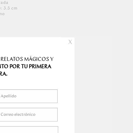
rada
: 3.5 cm
omo
X
 RELATOS MÁGICOS Y
NTO POR TU PRIMERA
RA.