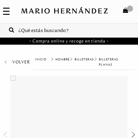
COLECCIONES
SALE
TOTAL
$
VENTAS
• Compra online y recoge en tienda •
CORPORATIVAS
COMPRAR
PA
HOMBRE
BILLETERAS
BILLETERAS
VOLVER
MARIO
HERNANDEZ
PLANAS
Colombia
USA
Costa
Rica
Venezuela