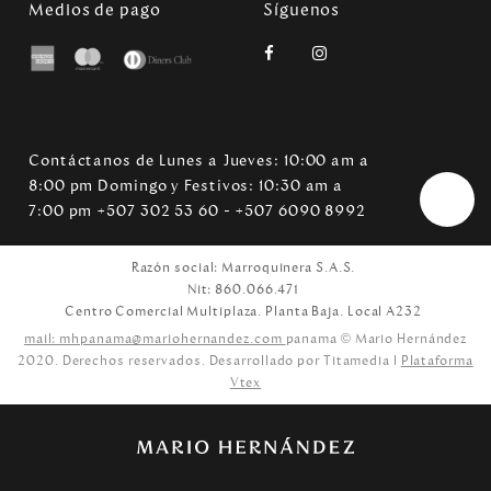
Medios de pago
Síguenos
Contáctanos de Lunes a Jueves: 10:00 am a
8:00 pm Domingo y Festivos: 10:30 am a
7:00 pm +507 302 53 60 - +507 6090 8992
Razón social: Marroquinera S.A.S.
Nit: 860.066.471
Centro Comercial Multiplaza. Planta Baja. Local A232
mail: mhpanama@mariohernandez.com
panama © Mario Hernández
2020. Derechos reservados. Desarrollado por Titamedia l
Plataforma
Vtex